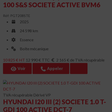
100 S&S SOCIETE ACTIVE BVM6
Réf: PGT208STE
2025
24 598 km
Essence
Boîte mécanique
10 825 € HT
12 990 € TTC
2 165 € de TVA récupérable
Voir
Appeler
TVA récupérable
Dérivé VP
HYUNDAI I20 III (2) SOCIETE 1.0 T-
GDI 100 ACTIVE DCT-7