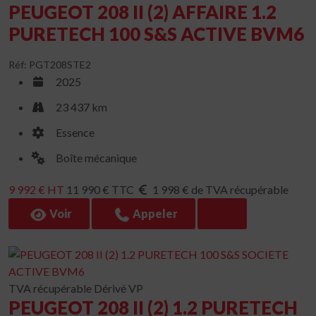
PEUGEOT 208 II (2) AFFAIRE 1.2
PURETECH 100 S&S ACTIVE BVM6
Réf: PGT208STE2
2025
23 437 km
Essence
Boîte mécanique
9 992 € HT
11 990 € TTC
1 998 € de TVA récupérable
Voir
Appeler
TVA récupérable
Dérivé VP
PEUGEOT 208 II (2) 1.2 PURETECH