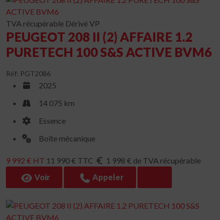
TVA récupérable
Dérivé VP
PEUGEOT 208 II (2) AFFAIRE 1.2
PURETECH 100 S&S ACTIVE BVM6
Réf: PGT2086
2025
14 075 km
Essence
Boîte mécanique
9 992 € HT
11 990 € TTC
1 998 € de TVA récupérable
Voir
Appeler