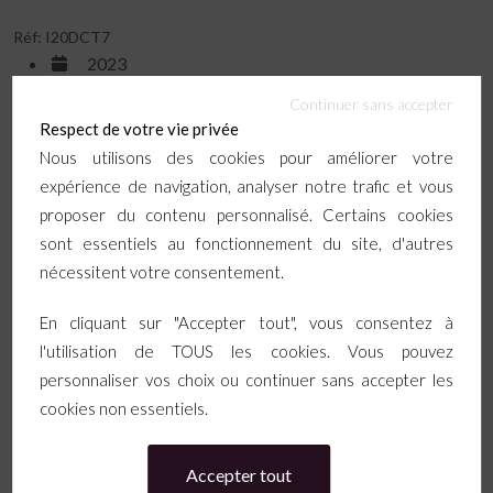
Réf: I20DCT7
2023
46 527 km
Continuer sans accepter
Respect de votre vie privée
Hybride
Nous utilisons des cookies pour améliorer votre
Boîte automatique
expérience de navigation, analyser notre trafic et vous
proposer du contenu personnalisé. Certains cookies
12 908 € HT
15 490 € TTC
2 582 € de TVA récupérable
sont essentiels au fonctionnement du site, d'autres
Voir
Appeler
nécessitent votre consentement.
En cliquant sur "Accepter tout", vous consentez à
l'utilisation de TOUS les cookies. Vous pouvez
personnaliser vos choix ou continuer sans accepter les
TVA récupérable
Dérivé VP
cookies non essentiels.
HYUNDAI I20 III (2) SOCIETE 1.0 T-
GDI 100 CREATIVE DCT-7
Accepter tout