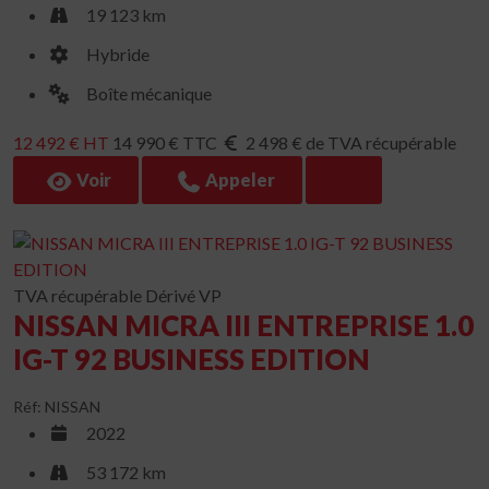
19 123 km
Hybride
Boîte mécanique
12 492 € HT
14 990 € TTC
2 498 € de TVA récupérable
Voir
Appeler
TVA récupérable
Dérivé VP
NISSAN MICRA III ENTREPRISE 1.0
IG-T 92 BUSINESS EDITION
Réf: NISSAN
2022
53 172 km