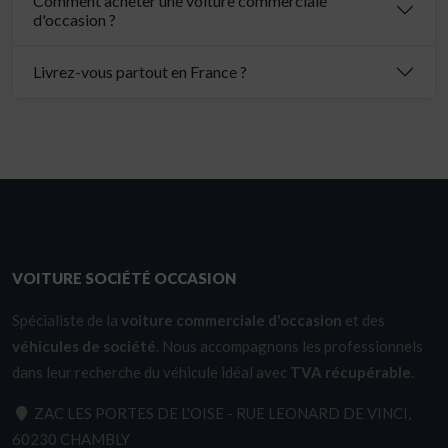
Comment acheter une voiture commerciale
d'occasion ?
Livrez-vous partout en France ?
VOITURE SOCIÉTÉ OCCASION
Spécialiste de la
voiture commerciale d'occasion
et des
véhicules de société
. Nous accompagnons les professionnels
dans leur recherche du véhicule idéal avec
TVA récupérable
.
ZAC LES PORTES DE L'OISE - RUE LEONARD DE VINCI,
60230 CHAMBLY