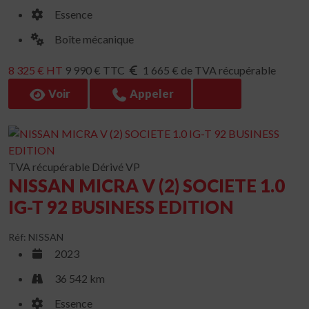
Essence
Boîte mécanique
8 325 € HT
9 990 € TTC
1 665 € de TVA récupérable
Voir
Appeler
TVA récupérable
Dérivé VP
NISSAN MICRA V (2) SOCIETE 1.0
IG-T 92 BUSINESS EDITION
Réf: NISSAN
2023
36 542 km
Essence