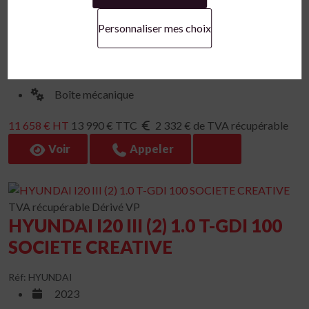
Réf: HYUNDAI SOCIETE
2023
Personnaliser mes choix
63 544 km
Hybride
Boîte mécanique
11 658 € HT
13 990 € TTC
2 332 € de TVA récupérable
Voir
Appeler
TVA récupérable
Dérivé VP
HYUNDAI I20 III (2) 1.0 T-GDI 100
SOCIETE CREATIVE
Réf: HYUNDAI
2023