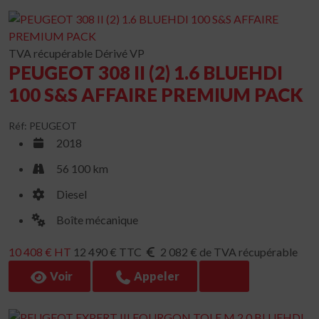
TVA récupérable
Dérivé VP
PEUGEOT 308 II (2) 1.6 BLUEHDI
100 S&S AFFAIRE PREMIUM PACK
Réf: PEUGEOT
2018
56 100 km
Diesel
Boîte mécanique
10 408 € HT
12 490 € TTC
2 082 € de TVA récupérable
Voir
Appeler