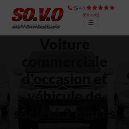
4.6
(86 avis)
Voiture
commerciale
d'occasion et
véhicule de
société 2 places