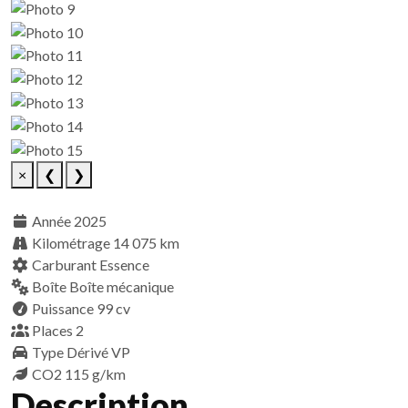
×
❮
❯
Année
2025
Kilométrage
14 075 km
Carburant
Essence
Boîte
Boîte mécanique
Puissance
99 cv
Places
2
Type
Dérivé VP
CO2
115 g/km
Description