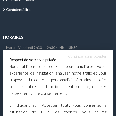
Confidentialité
HORAIRES
Mardi - Vendredi
9h30 - 12h30 / 14h - 18h30
Continuer sans accepter
Samedi
9h30 - 12h30 / 14h - 17h
Respect de votre vie privée
Nous utilisons des cookies pour améliorer votre
Dimanche - Lundi
Fermé
expérience de navigation, analyser notre trafic et vous
proposer du contenu personnalisé. Certains cookies
sont essentiels au fonctionnement du site, d'autres
nécessitent votre consentement.
NOUS CONTACTER
En cliquant sur "Accepter tout", vous consentez à
Une question sur un véhicule ?
l'utilisation de TOUS les cookies. Vous pouvez