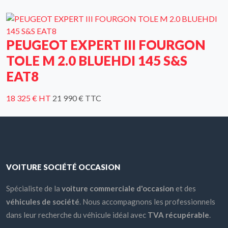
PEUGEOT EXPERT III FOURGON
TOLE M 2.0 BLUEHDI 145 S&S
EAT8
18 325 € HT
21 990 € TTC
VOITURE SOCIÉTÉ OCCASION
Spécialiste de la
voiture commerciale d'occasion
et des
véhicules de société
. Nous accompagnons les professionnels
dans leur recherche du véhicule idéal avec
TVA récupérable
.