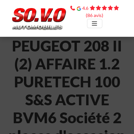
4.6
(86 avis)
PEUGEOT 208 II
(2) AFFAIRE 1.2
PURETECH 100
S&S ACTIVE
BVM6 Société 2